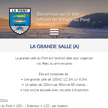
Bienvenue sur le site
officiel du Village du Pont
LA GRANDE SALLE (A)
PRÉSENTATION
AUTORITÉS
La grande-salle du Pont est l’endroit idéal pour organiser
LOCATION DE SALLES
vos fêtes ou anniversaires.
VIE PRATIQUE
Elle est composée de :
ÉVÈNEMENTS
• Une grande salle de 100m2 (12.3m sur 8.3m) ;
LIENS
• 16 tables de 200cm par 80cm et 80 chaises ;
• Une cuisine équipée avec vaisselle à disposition.
CONTACT
 2026
t du Pont = 100.- / Extérieur = 120.- par location